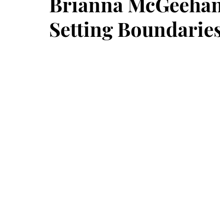
Brianna McGeehan 
Setting Boundaries