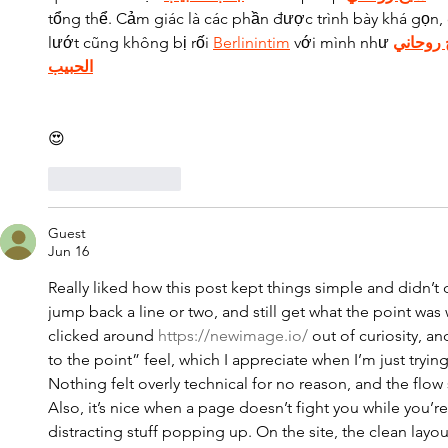
tổng thể. Cảm giác là các phần được trình bày khá gọn, 
lướt cũng không bị rối 
Berlinintim
 với mình như 
روحاني
الحبيب
😍
Like
Reply
Guest
Jun 16
Really liked how this post kept things simple and didn’t dra
jump back a line or two, and still get what the point was 
clicked around 
https://newimage.io/
 out of curiosity, a
to the point” feel, which I appreciate when I’m just tryin
Nothing felt overly technical for no reason, and the flo
Also, it’s nice when a page doesn’t fight you while you’r
distracting stuff popping up. On the site, the clean layo