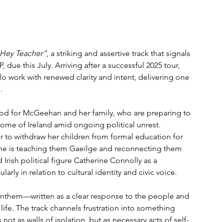
Hey Teacher”
, a striking and assertive track that signals 
due this July. Arriving after a successful 2025 tour, 
o work with renewed clarity and intent, delivering one 
.
iod for McGeehan and her family, who are preparing to 
home of Ireland amid ongoing political unrest. 
 to withdraw her children from formal education for 
he is teaching them Gaeilge and reconnecting them 
 Irish political figure Catherine Connolly as a 
larly in relation to cultural identity and civic voice.
 anthem—written as a clear response to the people and 
 life. The track channels frustration into something 
t as walls of isolation, but as necessary acts of self-