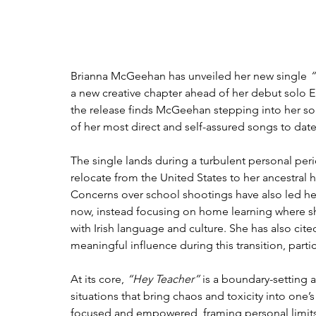
Brianna McGeehan has unveiled her new single 
“
a new creative chapter ahead of her debut solo EP, 
the release finds McGeehan stepping into her sol
of her most direct and self-assured songs to date
The single lands during a turbulent personal per
relocate from the United States to her ancestral 
Concerns over school shootings have also led her
now, instead focusing on home learning where s
with Irish language and culture. She has also cited
meaningful influence during this transition, particu
At its core, 
“Hey Teacher”
 is a boundary-setting
situations that bring chaos and toxicity into one’s
focused and empowered, framing personal limits no