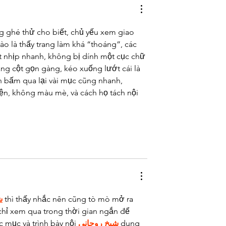
After Expectations Fade
g ghé thử cho biết, chủ yếu xem giao 
o là thấy trang làm khá “thoáng”, các 
 nhịp nhanh, không bị dính một cục chữ 
àng cột gọn gàng, kéo xuống lướt cái là 
 bấm qua lại vài mục cũng nhanh, 
ện, không màu mè, và cách họ tách nội 
ش
 thì thấy nhắc nên cũng tò mò mở ra 
chỉ xem qua trong thời gian ngắn để 
c mục và trình bày nội 
شيخ روحاني
 dung 