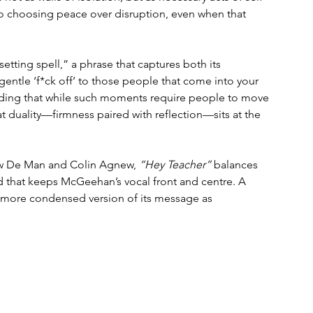
 to choosing peace over disruption, even when that 
tting spell,” a phrase that captures both its 
 gentle ‘f*ck off’ to those people that come into your 
adding that while such moments require people to move 
t duality—firmness paired with reflection—sits at the 
ew De Man and Colin Agnew, 
“Hey Teacher”
 balances 
ound that keeps McGeehan’s vocal front and centre. A 
g a more condensed version of its message as 