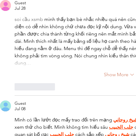
Guest
Jul 28
soi cầu xsmb
 mình thấy bạn bè nhắc nhiều quá nên cũn
diện có dễ nhìn không chứ chưa đọc kỹ nội dung. Vừa và
phần được chia thành từng khối riêng nên mắt mình bắt
dài. Mình thích nhất là mấy bảng số liệu họ canh theo h
hiểu đang nằm ở đâu. Menu thì để ngay chỗ dễ thấy nên
không phải tìm vòng vòng. Nói chung nhìn kiểu thân thi
dung…
Show More
Like
Reply
Guest
Jul 08
Mình có lần lướt đọc mấy trao đổi trên mạng 
يخ روحاني
xem thử cho biết. Mình không tìm hiểu sâu 
جلب الحبيب
 
quan sát bố cục 
جلب الحبيب
 cách sắp xếp 
شيخ روحاني
 cá