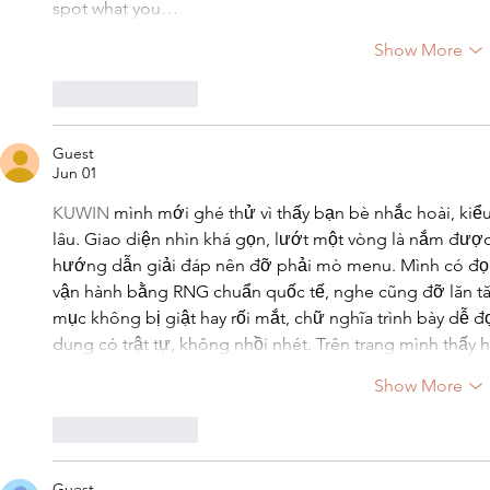
spot what you…
Show More
Like
Reply
Guest
Jun 01
KUWIN
 mình mới ghé thử vì thấy bạn bè nhắc hoài, kiể
lâu. Giao diện nhìn khá gọn, lướt một vòng là nắm được 
hướng dẫn giải đáp nên đỡ phải mò menu. Mình có đọc
vận hành bằng RNG chuẩn quốc tế, nghe cũng đỡ lăn tăn
mục không bị giật hay rối mắt, chữ nghĩa trình bày dễ 
dung có trật tự, không nhồi nhét. Trên trang mình thấ
Show More
Like
Reply
Guest