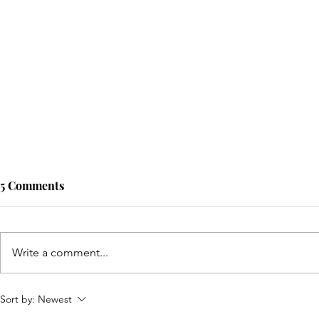
5 Comments
Write a comment...
Sushee ‘DECEIVE ME’ - A
Gerron ‘CH
Sort by:
Newest
Confident Step Forward
Beauty in E