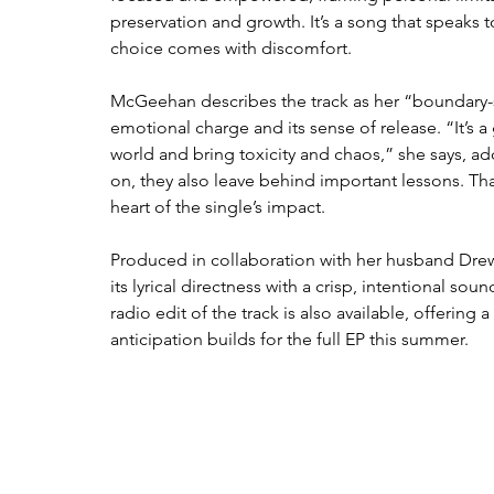
preservation and growth. It’s a song that speaks
choice comes with discomfort.
McGeehan describes the track as her “boundary-se
emotional charge and its sense of release. “It’s a
world and bring toxicity and chaos,” she says, 
on, they also leave behind important lessons. Tha
heart of the single’s impact.
Produced in collaboration with her husband Dr
its lyrical directness with a crisp, intentional s
radio edit of the track is also available, offerin
anticipation builds for the full EP this summer.