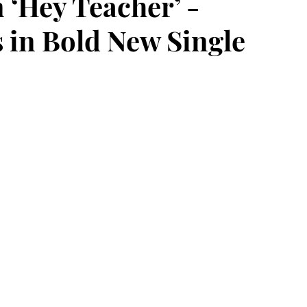
‘Hey Teacher’ -
 in Bold New Single