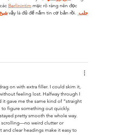
các 
Berlinintim
 mục rõ ràng nên đọc 
شيخ 
 vậy là đủ để nắm tin cơ bản rồi. 
جلب 
g on with extra filler. I could skim it, 
without feeling lost. Halfway through I 
nd it gave me the same kind of “straight 
g to figure something out quickly. 
w stayed pretty smooth the whole way. 
e scrolling—no weird clutter or 
ut and clear headings make it easy to 