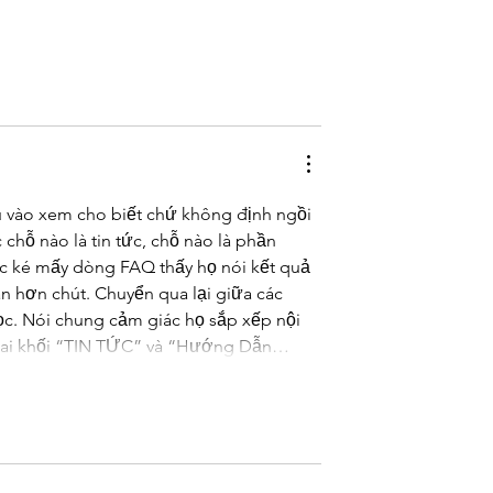
u vào xem cho biết chứ không định ngồi 
chỗ nào là tin tức, chỗ nào là phần 
 ké mấy dòng FAQ thấy họ nói kết quả 
 hơn chút. Chuyển qua lại giữa các 
đọc. Nói chung cảm giác họ sắp xếp nội 
y hai khối “TIN TỨC” và “Hướng Dẫn…